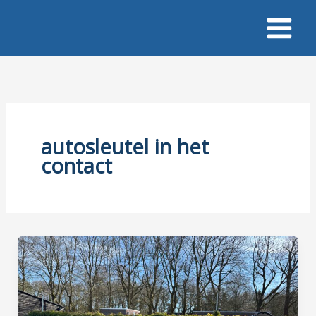
Ga
naar
de
inhoud
autosleutel in het
contact