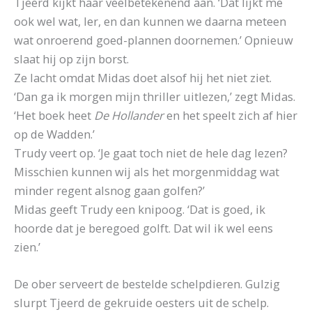
Tjeerd kijkt haar veelbetekenend aan. ‘Dat lijkt me
ook wel wat, Ier, en dan kunnen we daarna meteen
wat onroerend goed-plannen doornemen.’ Opnieuw
slaat hij op zijn borst.
Ze lacht omdat Midas doet alsof hij het niet ziet.
‘Dan ga ik morgen mijn thriller uitlezen,’ zegt Midas.
‘Het boek heet
De Hollander
en het speelt zich af hier
op de Wadden.’
Trudy veert op. ‘Je gaat toch niet de hele dag lezen?
Misschien kunnen wij als het morgenmiddag wat
minder regent alsnog gaan golfen?’
Midas geeft Trudy een knipoog. ‘Dat is goed, ik
hoorde dat je beregoed golft. Dat wil ik wel eens
zien.’
De ober serveert de bestelde schelpdieren. Gulzig
slurpt Tjeerd de gekruide oesters uit de schelp.