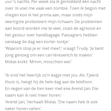
uur ‘s nachts. Per week sla ik gemiddeld één nacht
over. Ik voel me vaak een zombie. Toen ik begon met
vliegen kon ik het prima aan, maar sinds mijn
veertigste protesteert mijn lichaam. De problemen
aan boord worden me te veel, zoals de agressie en
het gezeur over handbagage. Passagiers hebben
vandaag de dag een korter lontje.’
‘Waarom stop je er niet mee?,’ vraagt Trudy. ‘Je bent
jong genoeg om een carrièreswitch te maken.’
Midas knikt: ‘Mmm, misschien wel.’
‘Ik vind het heerlijk zo’n dagje met jou. Als Tjeerd
thuis is, hangt hij de hele dag aan de telefoon.
En negen van de tien keer met ene Arend-Jan. Die
naam kan ik niet meer horen.’
‘Arend-Jan,’ herhaalt Midas. ‘Die naam heb ik ook
vaker horen vallen.’