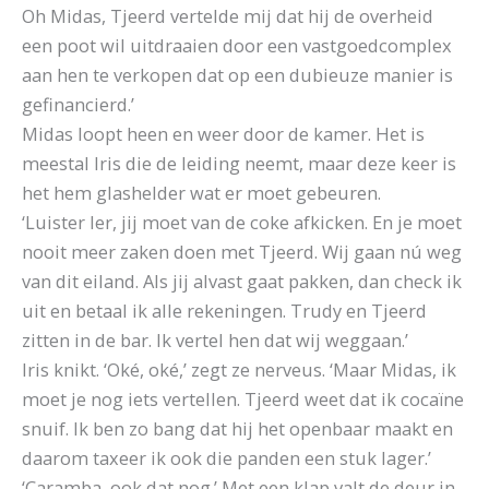
Oh Midas, Tjeerd vertelde mij dat hij de overheid
een poot wil uitdraaien door een vastgoedcomplex
aan hen te verkopen dat op een dubieuze manier is
gefinancierd.’
Midas loopt heen en weer door de kamer. Het is
meestal Iris die de leiding neemt, maar deze keer is
het hem glashelder wat er moet gebeuren.
‘Luister Ier, jij moet van de coke afkicken. En je moet
nooit meer zaken doen met Tjeerd. Wij gaan nú weg
van dit eiland. Als jij alvast gaat pakken, dan check ik
uit en betaal ik alle rekeningen. Trudy en Tjeerd
zitten in de bar. Ik vertel hen dat wij weggaan.’
Iris knikt. ‘Oké, oké,’ zegt ze nerveus. ‘Maar Midas, ik
moet je nog iets vertellen. Tjeerd weet dat ik cocaïne
snuif. Ik ben zo bang dat hij het openbaar maakt en
daarom taxeer ik ook die panden een stuk lager.’
‘Caramba, ook dat nog.’ Met een klap valt de deur in