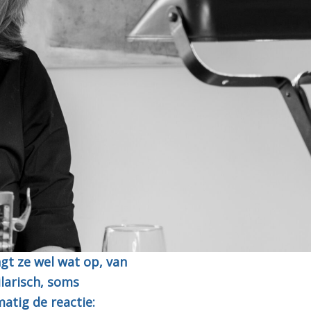
ngt ze wel wat op, van
ilarisch, soms
matig de reactie: