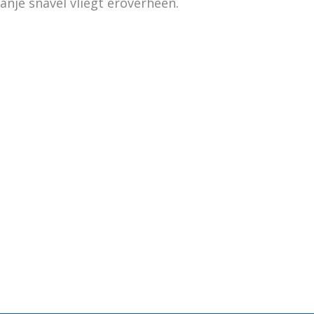
anje snavel vliegt eroverheen.