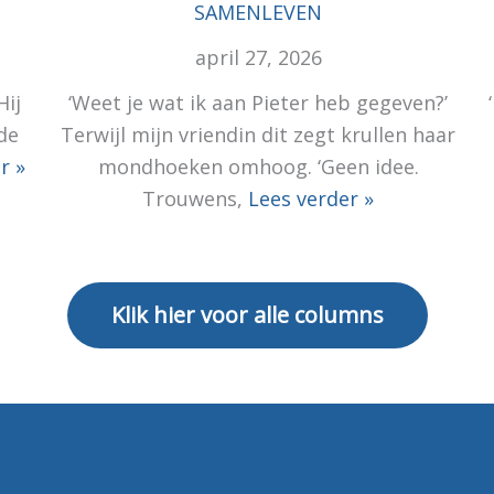
SAMENLEVEN
april 27, 2026
Hij
‘Weet je wat ik aan Pieter heb gegeven?’
de
Terwijl mijn vriendin dit zegt krullen haar
r »
mondhoeken omhoog. ‘Geen idee.
Trouwens,
Lees verder »
Klik hier voor alle columns