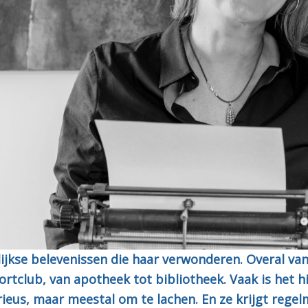
lijkse belevenissen die haar verwonderen. Overal va
ortclub, van apotheek tot bibliotheek. Vaak is het h
rieus, maar meestal om te lachen. En ze krijgt regel