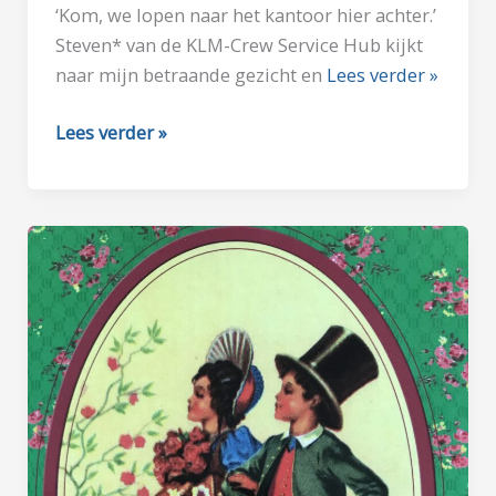
‘Kom, we lopen naar het kantoor hier achter.’
Steven* van de KLM-Crew Service Hub kijkt
naar mijn betraande gezicht en
Lees verder »
LIEVER
Lees verder »
IN
PAK
DAN
IN
PYJAMA