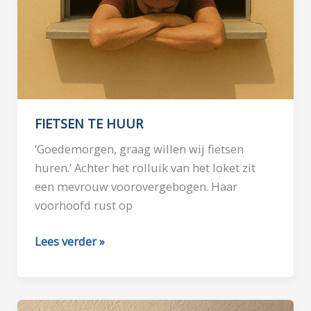
FIETSEN TE HUUR
‘Goedemorgen, graag willen wij fietsen
huren.’ Achter het rolluik van het loket zit
een mevrouw voorovergebogen. Haar
voorhoofd rust op
FIETSEN
Lees verder »
TE
HUUR