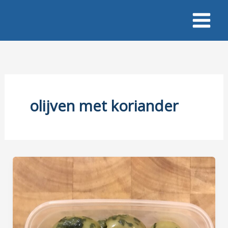
Ga
naar
de
inhoud
olijven met koriander