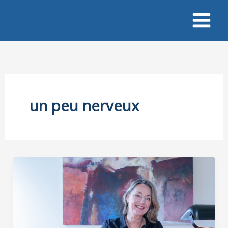
Ga
naar
de
inhoud
un peu nerveux