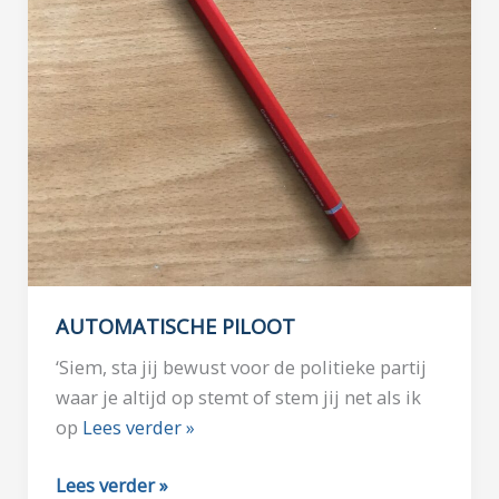
AUTOMATISCHE PILOOT
‘Siem, sta jij bewust voor de politieke partij
waar je altijd op stemt of stem jij net als ik
op
Lees verder »
AUTOMATISCHE
Lees verder »