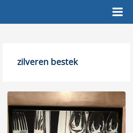
Ga
naar
de
inhoud
zilveren bestek