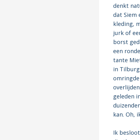
denkt natu
dat Siem e
kleding, m
jurk of e
borst gedr
een ronde
tante Mie
in Tilburg
omringde 
overlijde
geleden i
duizenden
kan. Oh, i
Ik besloo