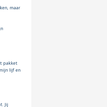
jken, maar
jn
et pakket
ijn lijf en
. Jij