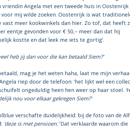
n vriendin Angela met een tweede huis in Oostenrijk
r voor mij wilde zoeken. Oostenrijk is wat traditione
 vast meer kookwinkels dan hier. Zo tof, dat heeft 
 er eentje gevonden voor € 50,– meer dan dat hij
lijk kostte en dat leek me iets te gortig’.
eel heb jij dan voor die kan betaald Siem?’
 betaald, mag je het weten haha, laat me mijn verhaa
ngela riep door de telefoon: ‘het lijkt wel een colle
 schuifelt ongeduldig heen hen weer op haar stoel.
‘H
delijk nou voor elkaar gekregen Siem?’
lblue verschafte duidelijkheid: bij de foto van de Alf
:
‘deze is met pensioen.’
Dat verklaarde waarom die