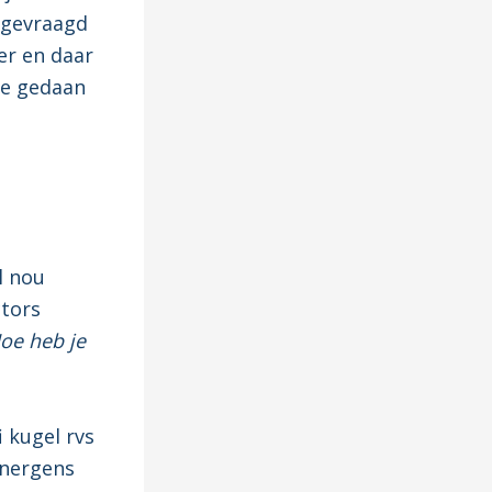
 gevraagd
ler en daar
ze gedaan
l nou
ctors
oe heb je
i kugel rvs
 nergens