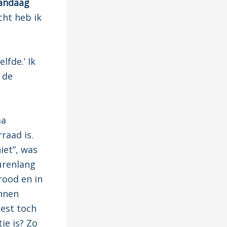
andaag
cht heb ik
lfde.’ Ik
 de
ma
raad is.
iet”, was
urenlang
lrood en in
innen
oest toch
je is? Zo