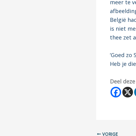
meer te v
afbeeldin
België had
is niet me
thee zet 
‘Goed zo 
Heb je die
Deel deze
VORIGE