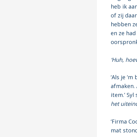
heb ik aa
of zij daa
hebben ze
en ze had
oorspronke
‘Huh, hoev
‘Als je ‘m
afmaken. A
item.’ Syl
het uitein
‘Firma Coo
mat stond