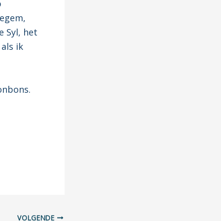
p
segem,
 Syl, het
als ik
onbons.
VOLGENDE