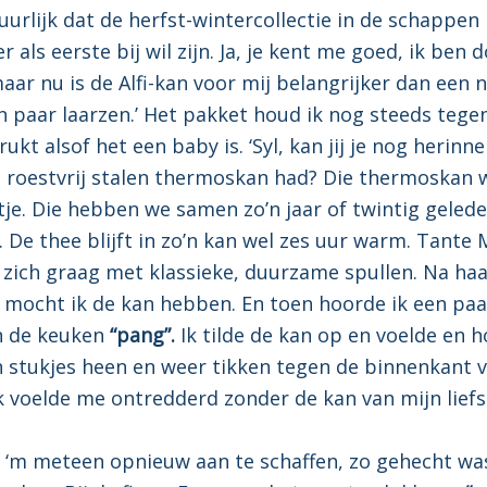
urlijk dat de herfst-wintercollectie in de schappen 
r als eerste bij wil zijn. Ja, je kent me goed, ik ben 
aar nu is de Alfi-kan voor mij belangrijker dan een 
en paar laarzen.’ Het pakket houd ik nog steeds tege
ukt alsof het een baby is. ‘Syl, kan jij je nog herinne
 roestvrij stalen thermoskan had? Die thermoskan 
tje. Die hebben we samen zo’n jaar of twintig geled
. De thee blijft in zo’n kan wel zes uur warm. Tante 
zich graag met klassieke, duurzame spullen. Na haa
n mocht ik de kan hebben. En toen hoorde ik een pa
n de keuken
“pang”.
Ik tilde de kan op en voelde en 
 stukjes heen en weer tikken tegen de binnenkant 
k voelde me ontredderd zonder de kan van mijn liefst
t ‘m meteen opnieuw aan te schaffen, zo gehecht was