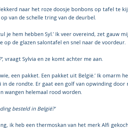
rlekkerd naar het roze doosje bonbons op tafel te ki
 op van de schelle tring van de deurbel.
zul je hem hebben Syl.’ Ik veer overeind, zet gauw mi
je op de glazen salontafel en snel naar de voordeur.
’
, vraagt Sylvia en ze komt achter me aan.
 wie, een pakket. Een pakket uit België.’ Ik omarm h
i in de rondte. Er gaat een golf van opwinding door m
ijn wangen helemaal rood worden.
eding besteld in België?’
ing, ik heb een thermoskan van het merk Alfi gekocht