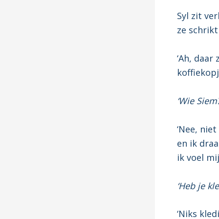
Syl zit ve
ze schrikt
‘Ah, daar 
koffiekop
‘Wie Siem?
‘Nee, niet
en ik draa
ik voel m
‘Heb je kl
‘Niks kled