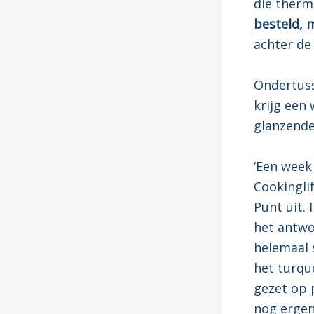
die therm
besteld, m
achter de 
Ondertusse
krijg een 
glanzende 
‘Een week 
Cookingli
Punt uit. 
het antwo
helemaal s
het turqu
gezet op p
nog ergen