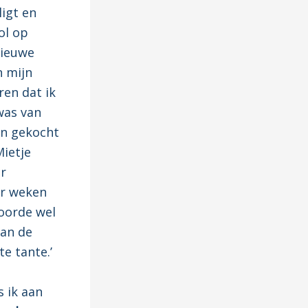
ligt en
dol op
nieuwe
n mijn
ren dat ik
was van
en gekocht
Mietje
r
ar weken
hoorde wel
van de
e tante.’
 ik aan