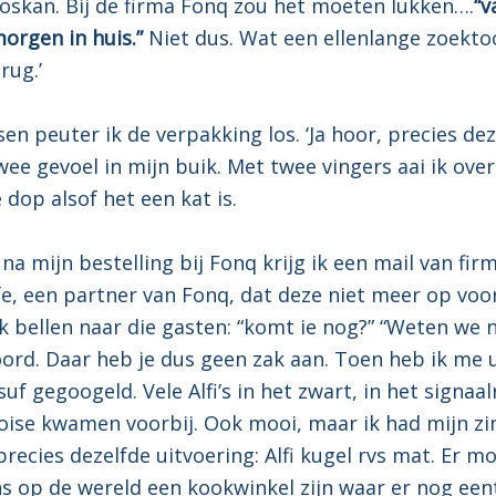
oskan. Bij de firma Fonq zou het moeten lukken….
“v
orgen in huis.”
Niet dus. Wat een ellenlange zoekto
rug.’
n peuter ik de verpakking los. ‘Ja hoor, precies deze
wee gevoel in mijn buik. Met twee vingers aai ik over
dop alsof het een kat is.
na mijn bestelling bij Fonq krijg ik een mail van fir
fe, een partner van Fonq, dat deze niet meer op voor
Ik bellen naar die gasten: “komt ie nog?” “Weten we n
ord. Daar heb je dus geen zak aan. Toen heb ik me 
uf gegoogeld. Vele Alfi’s in het zwart, in het signaa
oise kwamen voorbij. Ook mooi, maar ik had mijn z
recies dezelfde uitvoering: Alfi kugel rvs mat. Er m
s op de wereld een kookwinkel zijn waar er nog eent