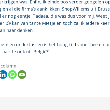
erkrijgen was. Enfin, ik eindeloos verder googelen o
g en al die firma’s aanklikken. ShopWillems uit Brus
 er nog eentje. Tadaaa, die was dus voor mij. Weet je
er
de
kan van tante Mietje en toch zal ik iedere keer 
aan haar denken.’
Siem en ondertussen is het hoog tijd voor thee en b
 laatste ook uit België?’
 column