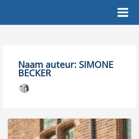
Ga
naar
de
inhoud
Naam auteur: SIMONE
BECKER