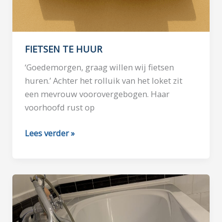
FIETSEN TE HUUR
‘Goedemorgen, graag willen wij fietsen
huren.’ Achter het rolluik van het loket zit
een mevrouw voorovergebogen. Haar
voorhoofd rust op
FIETSEN
Lees verder »
TE
HUUR