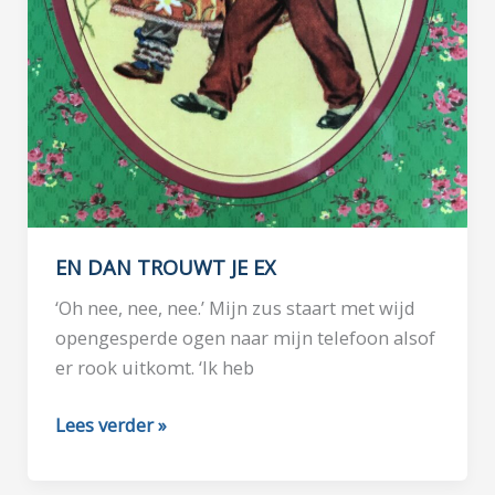
EN DAN TROUWT JE EX
‘Oh nee, nee, nee.’ Mijn zus staart met wijd
opengesperde ogen naar mijn telefoon alsof
er rook uitkomt. ‘Ik heb
EN
Lees verder »
DAN
TROUWT