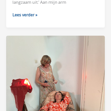
langzaam uit.’ Aan mijn arm
KAIZEN
Lees verder »
IN
DE
KEUKEN