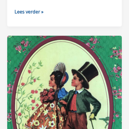
WIE
Lees verder »
SCHRIJFT
DIE
BLIJFT