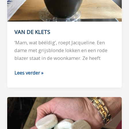
VAN DE KLETS
‘Mam, wat bééldig’, roept Jacqueline. Een
dame met grijsblonde lokken en een rode
blazer staat in de woonkamer. Ze heeft
VAN
Lees verder »
DE
KLETS