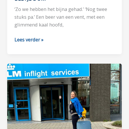
‘Zo we hebben het bijna gehad.’ ‘Nog twee
stuks pa.’ Een beer van een vent, met een
glimmend kaal hoofd,
BEETJE
Lees verder »
DOM