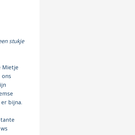
een stukje
e Mietje
o ons
ijn
hemse
er bijna.
 tante
uws