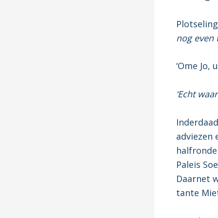
Plotseling
nog even t
‘Ome Jo, u
‘Echt waar
Inderdaad
adviezen e
halfronde
Paleis So
Daarnet wa
tante Miet