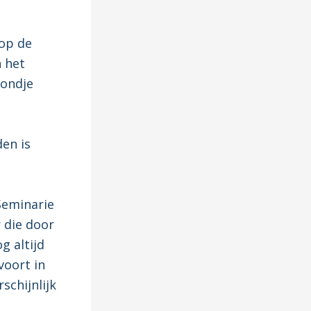
 op de
n het
mondje
den is
Seminarie
 die door
g altijd
voort in
schijnlijk