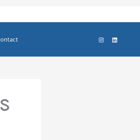
ontact
S