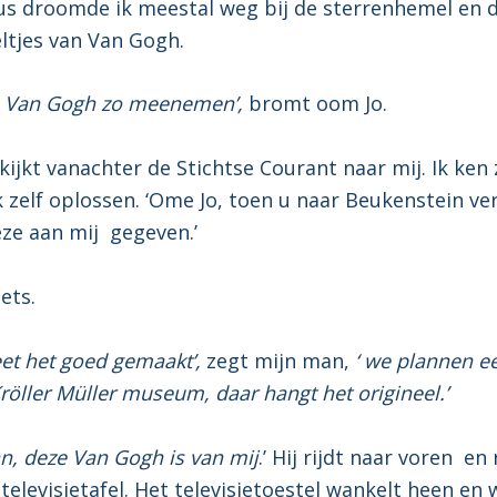
s droomde ik meestal weg bij de sterrenhemel en 
eltjes van Van Gogh.
jn Van Gogh zo meenemen’,
bromt oom Jo.
ijkt vanachter de Stichtse Courant naar mij. Ik ken z
k zelf oplossen. ‘Ome Jo, toen u naar Beukenstein ve
eze aan mij gegeven.’
iets.
eet het goed gemaakt’,
zegt mijn man,
‘ we plannen ee
röller Müller museum, daar hangt het origineel.’
an, deze Van Gogh is van mij
.’ Hij rijdt naar voren en
televisietafel. Het televisietoestel wankelt heen en 