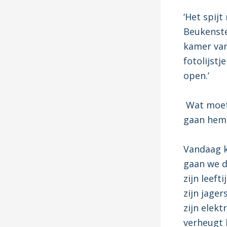
‘Het spijt
Beukenste
kamer van
fotolijstj
open.’
Wat moet 
gaan hem
Vandaag k
gaan we d
zijn leeft
zijn jager
zijn elekt
verheugt h