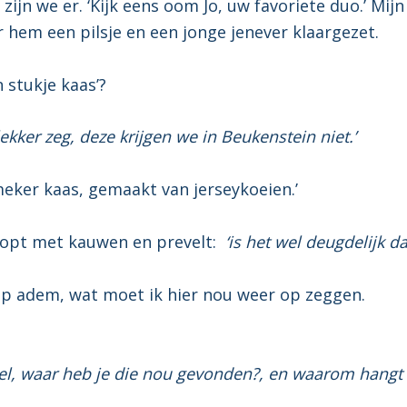
 zijn we er. ‘Kijk eens oom Jo, uw favoriete duo.’ Mij
r hem een pilsje en een jonge jenever klaargezet.
n stukje kaas’?
ker zeg, deze krijgen we in Beukenstein niet.’
emeker kaas, gemaakt van jerseykoeien.’
opt met kauwen en prevelt:
‘is het wel deugdelijk da
iep adem, wat moet ik hier nou weer op zeggen.
el, waar heb je die nou gevonden?, en waarom hangt 