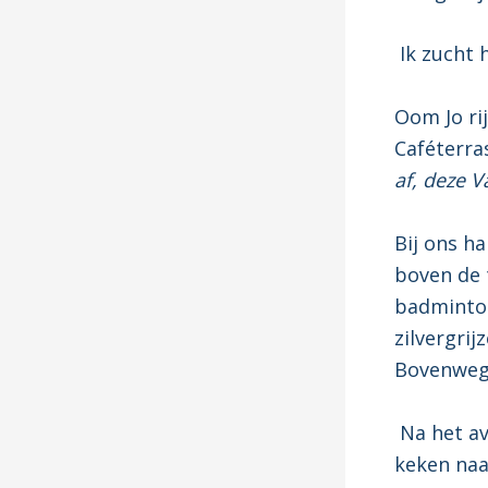
Ik zucht h
Oom Jo rij
Caféterras
af, deze V
Bij ons ha
boven de 
badminton
zilvergri
Bovenweg 
Na het av
keken naar