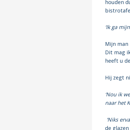
houden du
bistrotaf
‘Ik ga mi
Mijn man k
Dit mag i
heeft u d
Hij zegt n
‘Nou ik w
naar het K
‘Niks erv
de glazen 