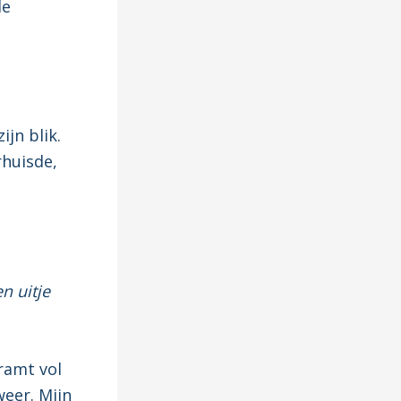
de
ijn blik.
rhuisde,
n uitje
 ramt vol
weer. Mijn