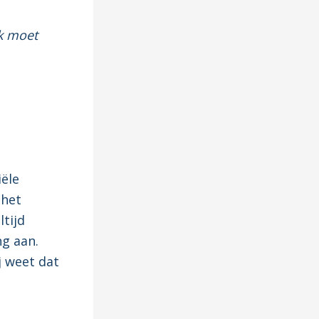
k moet
iële
 het
ltijd
ng aan.
j weet dat