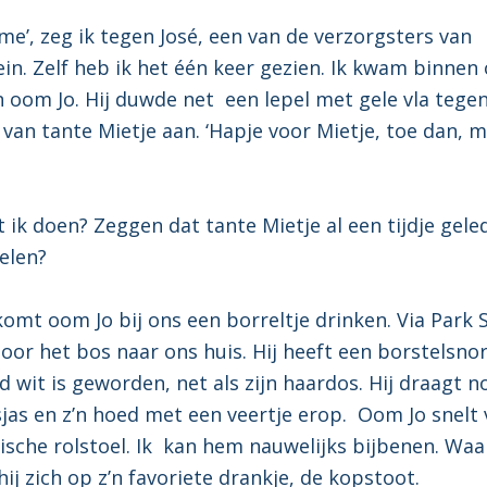
 me’, zeg ik tegen José, een van de verzorgsters van
in. Zelf heb ik het één keer gezien. Ik kwam binnen
 oom Jo. Hij duwde net een lepel met gele vla tege
e van tante Mietje aan. ‘Hapje voor Mietje, toe dan, 
ik doen? Zeggen dat tante Mietje al een tijdje gele
elen?
omt oom Jo bij ons een borreltje drinken. Via Park 
oor het bos naar ons huis. Hij heeft een borstelsnor
ijd wit is geworden, net als zijn haardos. Hij draagt no
sjas en z’n hoed met een veertje erop. Oom Jo snelt 
rische rolstoel. Ik kan hem nauwelijks bijbenen. Waar
ij zich op z’n favoriete drankje, de kopstoot.