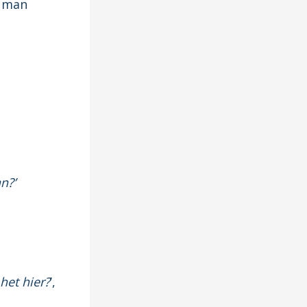
n man
n?’
het hier?
’,