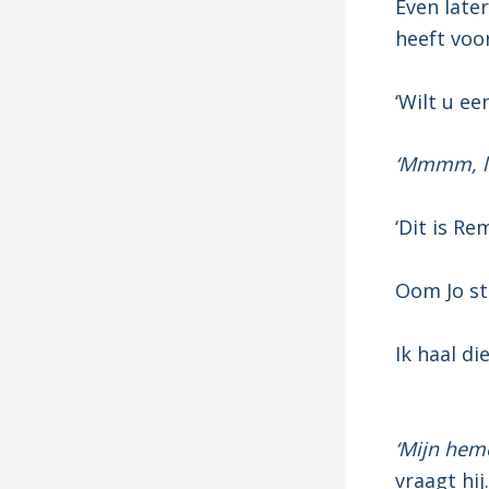
Even later
heeft voo
‘Wilt u ee
‘Mmmm, lek
‘Dit is R
Oom Jo st
Ik haal d
‘Mijn hem
vraagt hij.