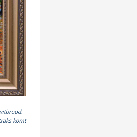
witbrood.
Straks komt