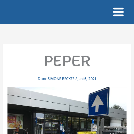
Ga
naar
de
inhoud
PEPER
Door
SIMONE BECKER
/
juni 5, 2021