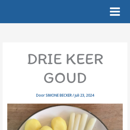
Ga
naar
de
inhoud
DRIE KEER
GOUD
Door
SIMONE BECKER
/
juli 23, 2024