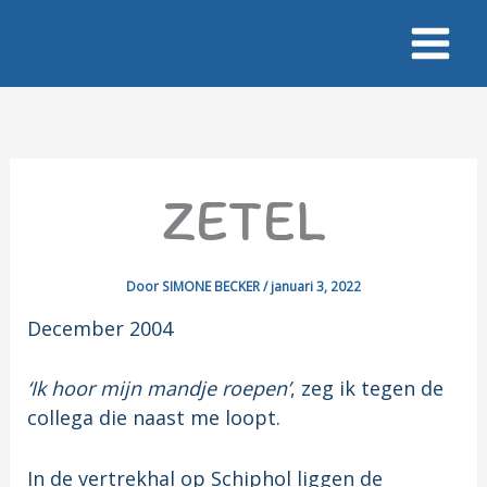
Ga
naar
de
inhoud
ZETEL
Door
SIMONE BECKER
/
januari 3, 2022
December 2004
‘Ik hoor mijn mandje roepen’
, zeg ik tegen de
collega die naast me loopt.
In de vertrekhal op Schiphol liggen de