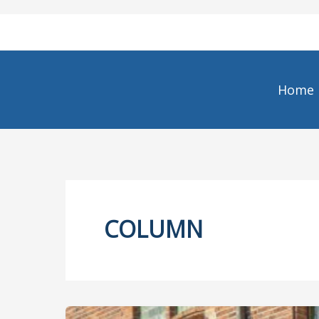
Ga
naar
de
inhoud
Home
COLUMN