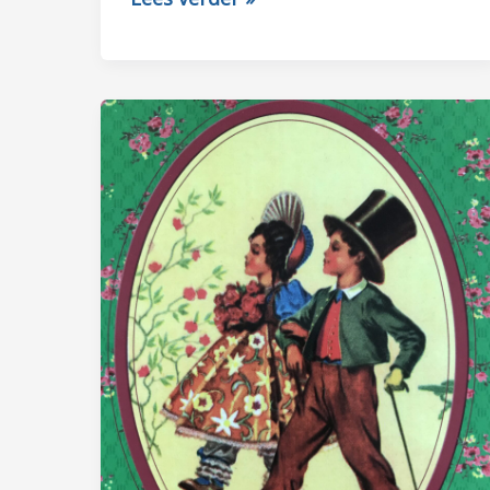
IN
PAK
DAN
IN
PYJAMA