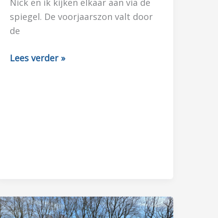
Nick en ik kijken elkaar aan via de
spiegel. De voorjaarszon valt door
de
NIEUWE
Lees verder »
KAPPER