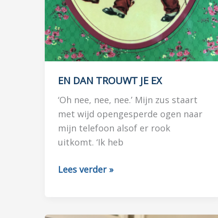
EN DAN TROUWT JE EX
‘Oh nee, nee, nee.’ Mijn zus staart
met wijd opengesperde ogen naar
mijn telefoon alsof er rook
uitkomt. ‘Ik heb
EN
Lees verder »
DAN
TROUWT
JE