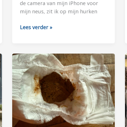
de camera van mijn iPhone voor
mijn neus, zit ik op mijn hurken
WIE
Lees verder »
WAT
BEWAART