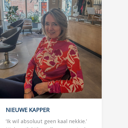
NIEUWE KAPPER
‘Ik wil absoluut geen kaal nekkie.’