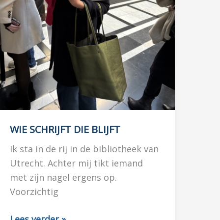
WIE SCHRIJFT DIE BLIJFT
Ik sta in de rij in de bibliotheek van
Utrecht. Achter mij tikt iemand
met zijn nagel ergens op.
Voorzichtig
WIE
Lees verder »